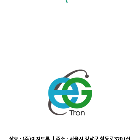
상호 : (주)이지트론 ㅣ주소 : 서울시
강남구 학동로320
(
신